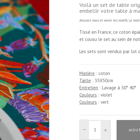
Voilà un set de table ori
embellir votre table à m
Amusez vous et varier les motifs. Le mo
Tissé en France, ce coton épa
et cousu le set au sein de not
Les sets sont vendus par lot d
Matière
:
coton
Taille
:
35X50cm
Entretien
:
Lavage à 30° 40°
Couleurs
:
violet
Couleurs
:
vert
AJOUT