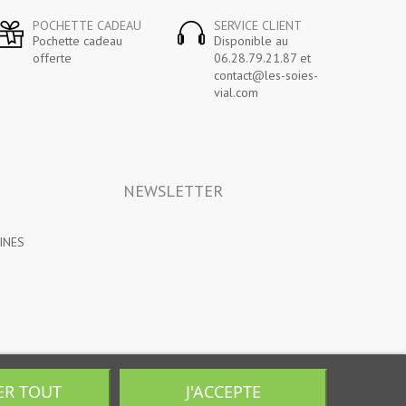
POCHETTE CADEAU
SERVICE CLIENT
Pochette cadeau
Disponible au
offerte
06.28.79.21.87 et
contact@les-soies-
vial.com
NEWSLETTER
INES
ER TOUT
J'ACCEPTE