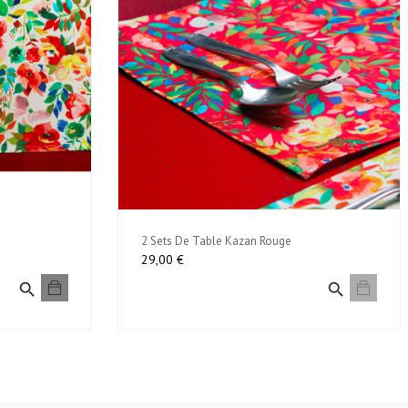
2 Sets De Table Kazan Rouge
Prix
29,00 €

