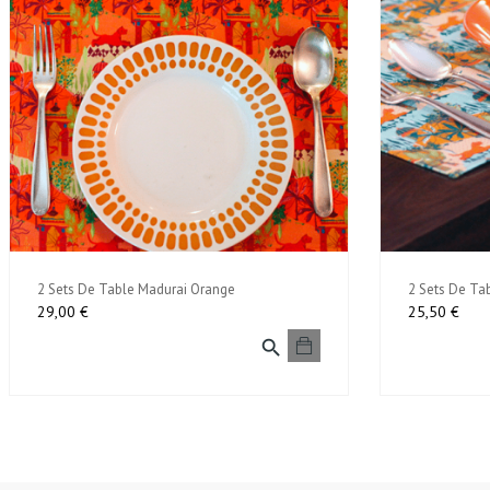
2 Sets De Table Madurai Orange
2 Sets De Tab
Prix
Prix
29,00 €
25,50 €
