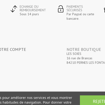
ECHANGE OU
PAIEMENTS
REMBOURSEMENT
SÉCURISÉS
Sous 14 jours
Par Paypal ou carte
bancaire.
OTRE COMPTE
NOTRE BOUTIQUE
LES SOIES
16 rue de Brancas
84210 PERNES LES FONTA
ers pour améliorer nos services et vous montrer
REJET
os habitudes de navigation. Pour donner votre