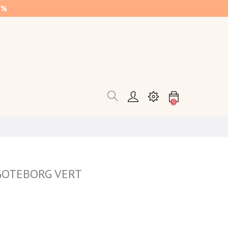
0%
0
 GOTEBORG VERT