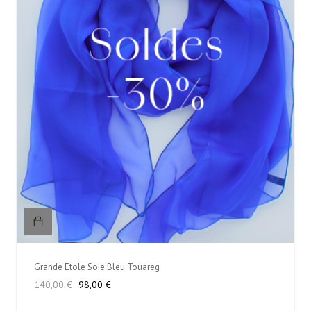
Grande Étole Soie Bleu Touareg
Prix
Prix
140,00 €
98,00 €
habituel