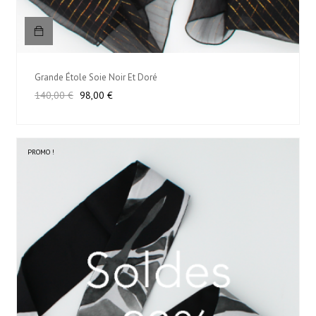
Grande Étole Soie Noir Et Doré
Prix
Prix
140,00 €
98,00 €
habituel
PROMO !