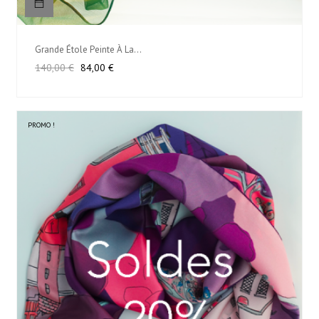
Grande Étole Peinte À La...
Prix
Prix
140,00 €
84,00 €
habituel
PROMO !