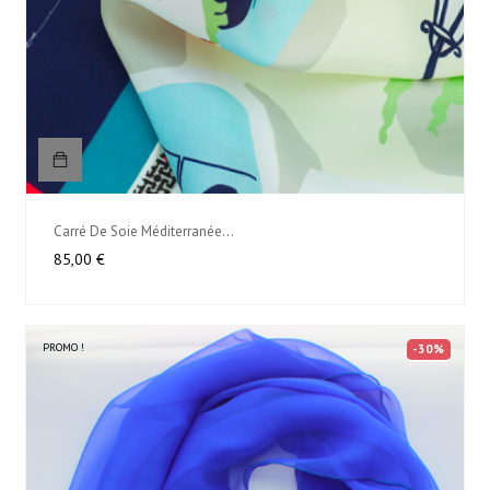
Carré De Soie Méditerranée...
Prix
85,00 €
PROMO !
-30%