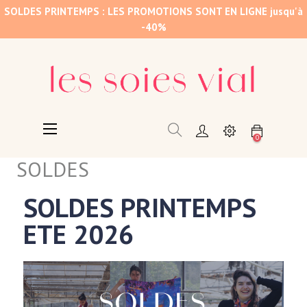
SOLDES PRINTEMPS : LES PROMOTIONS SONT EN LIGNE jusqu'à
-40%
Basculer
☰
0
la
navigation
SOLDES
SOLDES PRINTEMPS
ETE 2026