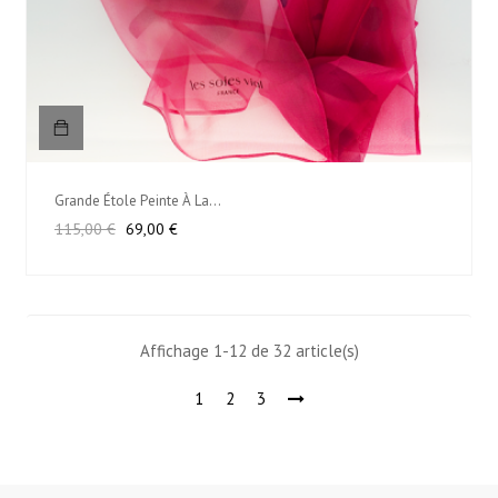
Grande Étole Peinte À La...
Prix
Prix
115,00 €
69,00 €
habituel
Affichage 1-12 de 32 article(s)
1
2
3