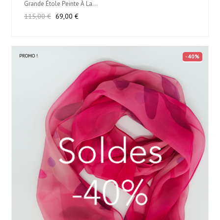
Grande Étole Peinte À La...
Prix
Prix
115,00 €
69,00 €
habituel
PROMO !
-40%