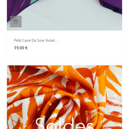
Petit Carré De Soie Violet...
Prix
39,00 €
PROMO !