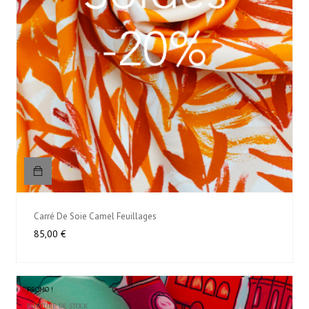
Carré De Soie Camel Feuillages
Prix
85,00 €
PROMO !
RUPTURE DE STOCK